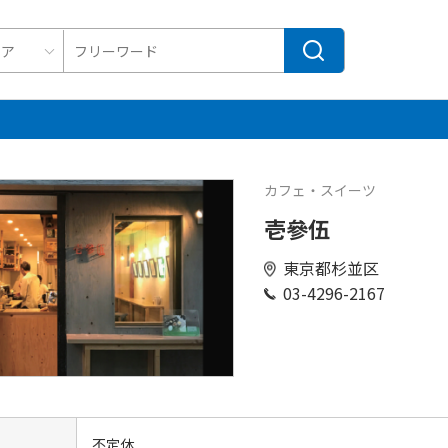
カフェ・スイーツ
壱參伍
東京都杉並区
03-4296-2167
日
不定休