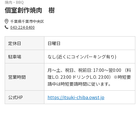
焼肉・BBQ
個室創作焼肉 樹
千葉県千葉市中央区
043-224-8400
定休日
日曜日
駐車場
なし(近くにコインパーキング有り)
月～土、祝日、祝前日: 17:00～翌0:00 （料
営業時間
理L.O. 23:00 ドリンクL.O. 23:00）※時短要
請中は時短要請時間に従います。
公式HP
https://itsuki-chiba.owst.jp