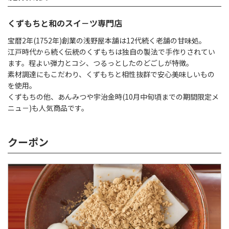
くずもちと和のスイ－ツ専門店
宝暦2年(1752年)創業の浅野屋本舗は12代続く老舗の甘味処。
江戸時代から続く伝統のくずもちは独自の製法で手作りされてい
ます。程よい弾力とコシ、つるっとしたのどごしが特徴。
素材調達にもこだわり、くずもちと相性抜群で安心美味しいもの
を使用。
くずもちの他、あんみつや宇治金時(10月中旬頃までの期間限定メ
ニュ－)も人気商品です。
クーポン