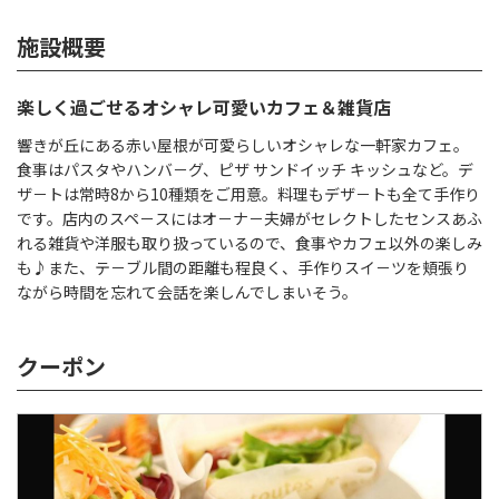
施設概要
楽しく過ごせるオシャレ可愛いカフェ＆雑貨店
響きが丘にある赤い屋根が可愛らしいオシャレな一軒家カフェ。
食事はパスタやハンバ－グ、ピザ サンドイッチ キッシュなど。デ
ザ－トは常時8から10種類をご用意。料理もデザ－トも全て手作り
です。店内のスペ－スにはオ－ナ－夫婦がセレクトしたセンスあふ
れる雑貨や洋服も取り扱っているので、食事やカフェ以外の楽しみ
も♪また、テ－ブル間の距離も程良く、手作りスイ－ツを頬張り
ながら時間を忘れて会話を楽しんでしまいそう。
クーポン