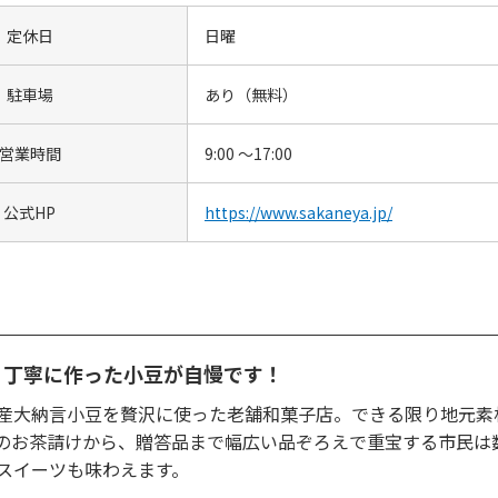
定休日
日曜
駐車場
あり（無料）
営業時間
9:00 ～17:00
公式HP
https://www.sakaneya.jp/
。丁寧に作った小豆が自慢です！
産大納言小豆を贅沢に使った老舗和菓子店。できる限り地元素
のお茶請けから、贈答品まで幅広い品ぞろえで重宝する市民は
スイーツも味わえます。