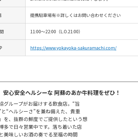
場
提携駐車場有※詳しくはお問い合わせください
間
11:00～22:00（L.O.21:00）
P
https://www.yokayoka-sakuramachi.com/
、安心安全ヘルシーな 阿蘇のあか牛料理をぜひ！
協グループがお届けする飲食店。“旨
”と“ヘルシーさ”を兼ね備えた、貴重
」を、抜群の鮮度でご提供したという想
博多で日々営業中です。落ち着いた店
と美味しいお酒の奏でる至福の時間