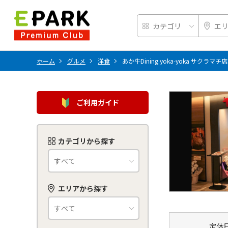
ホーム
グルメ
洋食
あか牛Dining yoka-yoka サクラマチ店
ご利用ガイド
カテゴリから探す
エリアから探す
定休