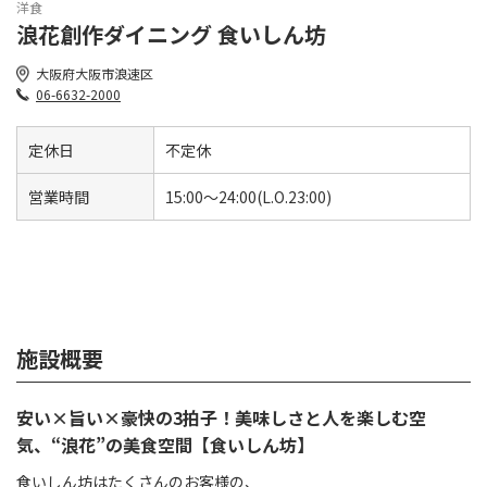
洋食
浪花創作ダイニング 食いしん坊
大阪府大阪市浪速区
06-6632-2000
定休日
不定休
営業時間
15:00～24:00(L.O.23:00)
施設概要
安い×旨い×豪快の3拍子！美味しさと人を楽しむ空
気、“浪花”の美食空間【食いしん坊】
食いしん坊はたくさんのお客様の、