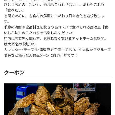
ひとくちめの「旨い」、あれもこれも「旨い」、あれもこれも
「食べたい」
を聞くために、各食材の鮮度にこだわり日々進化を追求致しま
す。
季節の海鮮や逸品料理を驚きの高コスパで食べられる居酒屋【食
いしん坊】のこだわりをお楽しみください！
店内は老若男女問わず、気兼ねなく寛げるアットホームな空間。
最大35名の貸切OK！
カウンター･テーブル･座敷席を完備しており、小人数からグループ
宴会など様々な人数&シーンに対応可能です！
クーポン