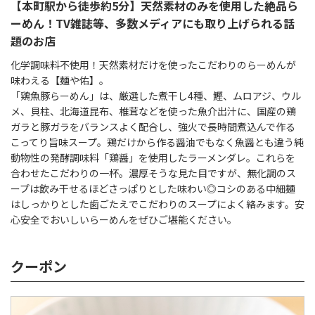
【本町駅から徒歩約5分】天然素材のみを使用した絶品ら
ーめん！TV雑誌等、多数メディアにも取り上げられる話
題のお店
化学調味料不使用！天然素材だけを使ったこだわりのらーめんが
味わえる【麺や佑】。
「鶏魚豚らーめん」は、厳選した煮干し4種、鰹、ムロアジ、ウル
メ、貝柱、北海道昆布、椎茸などを使った魚介出汁に、国産の鶏
ガラと豚ガラをバランスよく配合し、強火で長時間煮込んで作る
こってり旨味スープ。鶏だけから作る醤油でもなく魚醤とも違う純
動物性の発酵調味料「鶏醤」を使用したラーメンダレ。これらを
合わせたこだわりの一杯。濃厚そうな見た目ですが、無化調のス
ープは飲み干せるほどさっぱりとした味わい◎コシのある中細麺
はしっかりとした歯ごたえでこだわりのスープによく絡みます。安
心安全でおいしいらーめんをぜひご堪能ください。
クーポン